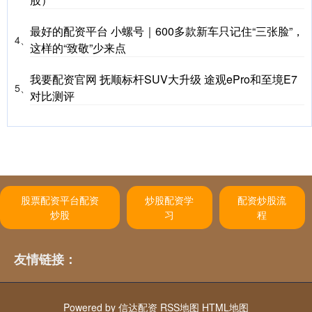
最好的配资平台 小螺号｜600多款新车只记住“三张脸”，
4、
这样的“致敬”少来点
我要配资官网 抚顺标杆SUV大升级 途观ePro和至境E7
5、
对比测评
股票配资平台配资
炒股配资学
配资炒股流
炒股
习
程
友情链接：
Powered by
信达配资
RSS地图
HTML地图