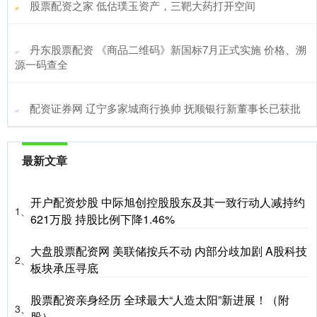
​股票配资之家 低估璞玉资产，三靶大药打开空间
​丹东股票配资 《商品二维码》新国标7月正式实施 价格、溯
源一码查全
​配资证券网 辽宁多家城商行换帅 抚顺银行新董事长已获批
最新文章
开户配资炒股 中际旭创控股股东及其一致行动人减持约
1、
621万股 持股比例下降1.46%
大盘股票配资网 美联储按兵不动 内部分歧加剧 A股科技
2、
板块承压寻底
股票配资亲身经历 全球最大“人造太阳”新进展！（附
3、
股）